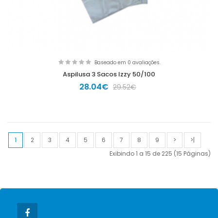
Baseado em 0 avaliações.
Aspilusa 3 Sacos Izzy 50/100
28.04€
29.52€
1
2
3
4
5
6
7
8
9
>
>|
Exibindo 1 a 15 de 225 (15 Páginas)