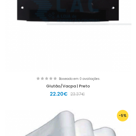
Baseado em 0 avaliações.
Glutão/Vacpa | Preto
22.20€
23.37€
-5%