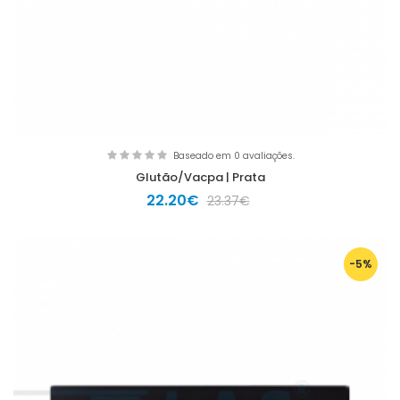
Baseado em 0 avaliações.
Glutão/Vacpa | Prata
22.20€
23.37€
-5%