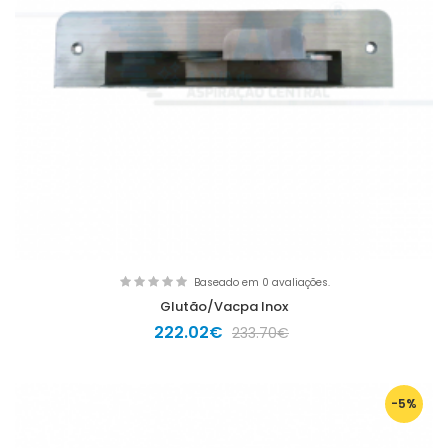
Baseado em 0 avaliações.
Glutão/Vacpa Inox
222.02€
233.70€
-5%