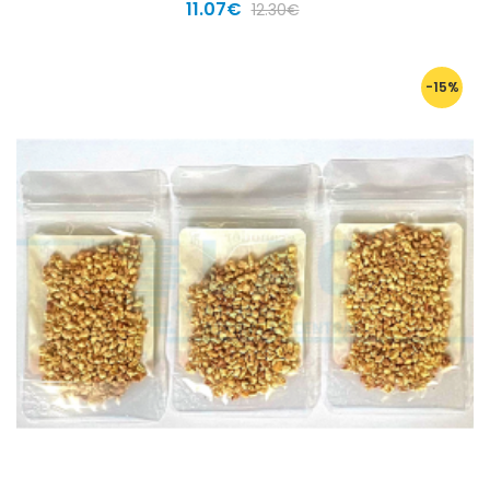
11.07€
12.30€
-15%