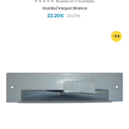
Baseado em 0 avaliações.
Glutão/Vacpa | Branca
22.20€
23.37€
-5%