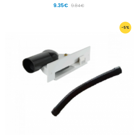
9.35€
9.84€
-5%