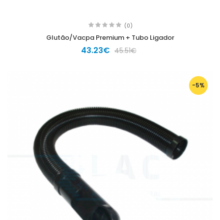
(0)
Glutão/Vacpa Premium + Tubo Ligador
43.23€
45.51€
-5%