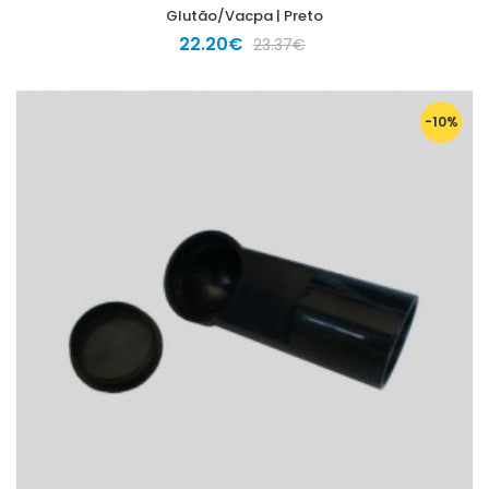
Glutão/Vacpa | Preto
22.20€
23.37€
-10%