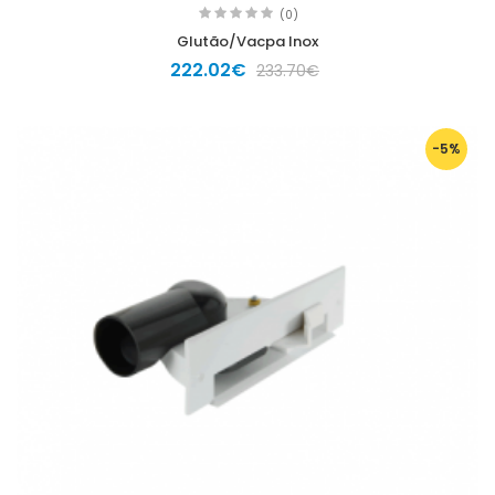
(0)
Glutão/Vacpa Inox
222.02€
233.70€
-5%