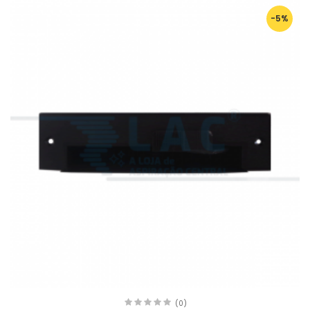
-5%
(0)