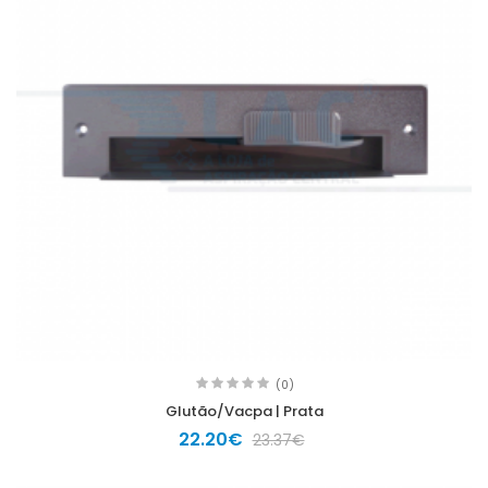
(0)
Glutão/Vacpa | Prata
22.20€
23.37€