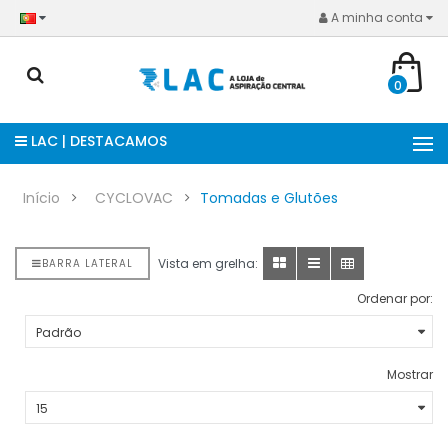
A minha conta
0
LAC | DESTACAMOS
Início
CYCLOVAC
Tomadas e Glutões
Vista em grelha:
BARRA LATERAL
Ordenar por:
Mostrar