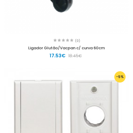
(0)
Ligador Glutão/Vacpan c/ curva 60cm
17.53€
18.45€
-5%