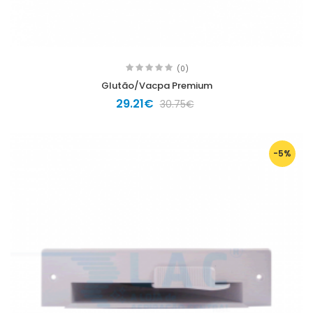
(0)
Glutão/Vacpa Premium
29.21€
30.75€
-5%