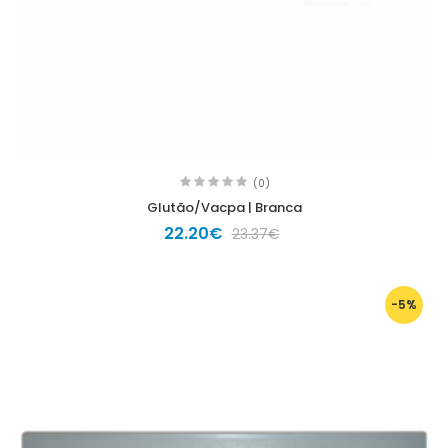
(0)
Glutão/Vacpa | Branca
22.20€
23.37€
-5%