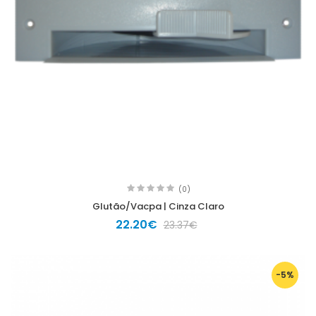
(0)
Glutão/Vacpa | Cinza Claro
22.20€
23.37€
-5%