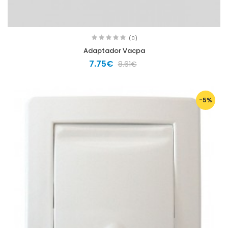
(0)
Adaptador Vacpa
7.75€
8.61€
-5%