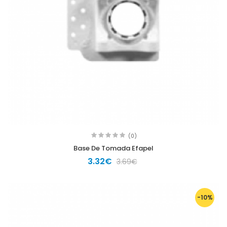
(0)
Base De Tomada Efapel
3.32€
3.69€
-10%