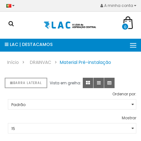
A minha conta
0
LAC | DESTACAMOS
Início
DRAINVAC
Material Pré-instalação
Vista em grelha:
BARRA LATERAL
Ordenar por:
Mostrar