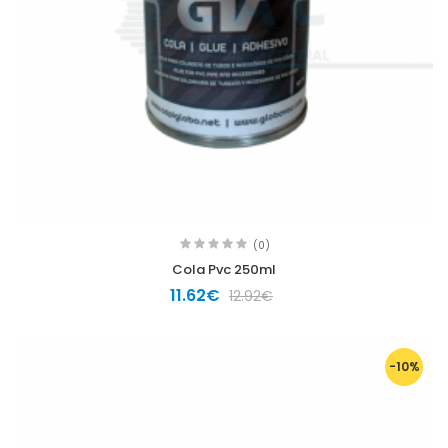
(0)
Cola Pvc 250ml
11.62€
12.92€
-10%