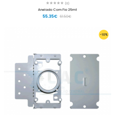
(0)
Anelado Com Fio 25mt
55.35€
61.50€
-10%