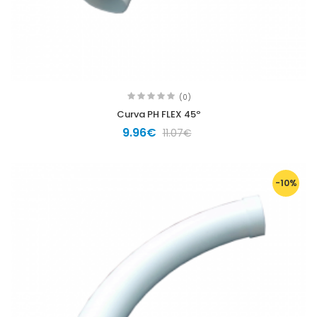
(0)
Curva PH FLEX 45º
9.96€
11.07€
-10%