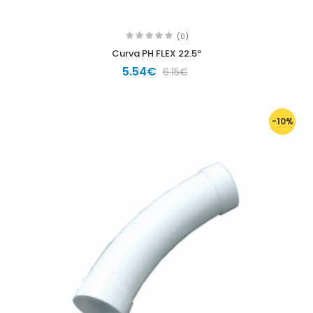
(0)
Curva PH FLEX 22.5º
5.54€
6.15€
-10%