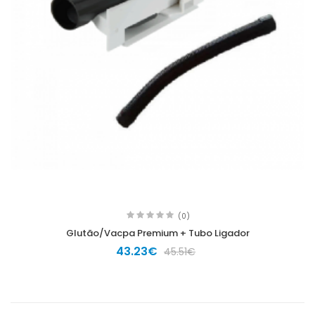
(0)
Glutão/Vacpa Premium + Tubo Ligador
43.23€
45.51€