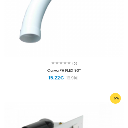
(0)
Curva PH FLEX 90º
15.22€
16.91€
-5%