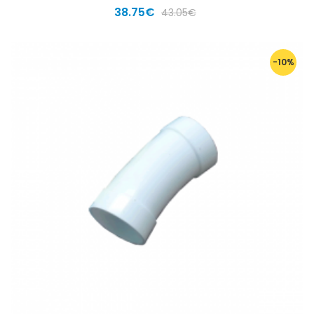
38.75€
43.05€
-10%