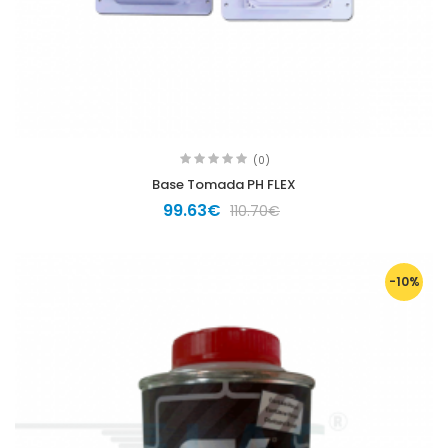
(0)
Base Tomada PH FLEX
99.63€
110.70€
-10%