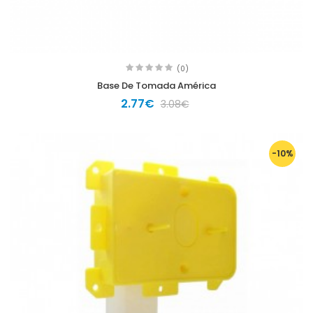
(0)
Base De Tomada América
2.77€
3.08€
-10%