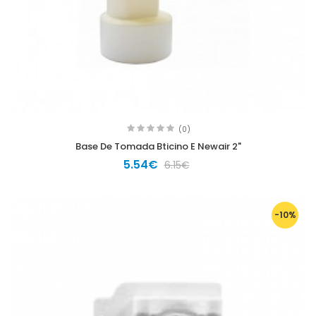
(0)
Base De Tomada Bticino E Newair 2"
5.54€
6.15€
-10%