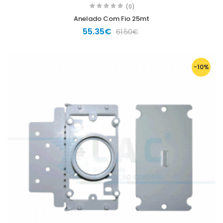
(0)
Anelado Com Fio 25mt
55.35€
61.50€
-10%