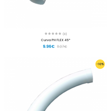
(0)
Curva PH FLEX 45º
9.96€
11.07€
-10%