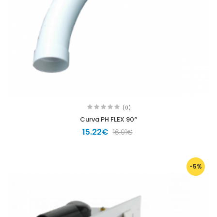
(0)
Curva PH FLEX 90º
15.22€
16.91€
-5%