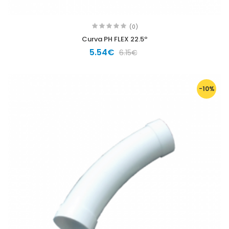
(0)
Curva PH FLEX 22.5º
5.54€
6.15€
-10%