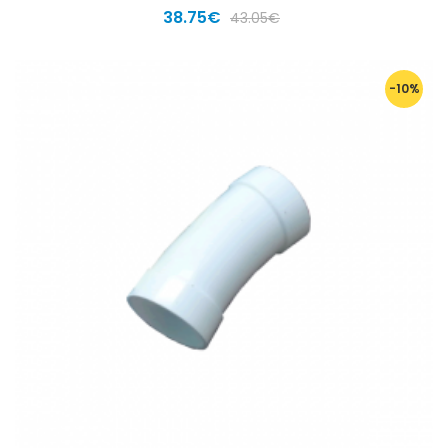
38.75€
43.05€
-10%