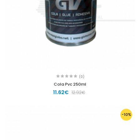
(0)
Cola Pvc 250ml
11.62€
12.92€
-10%