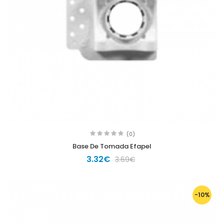
(0)
Base De Tomada Efapel
3.32€
3.69€
-10%