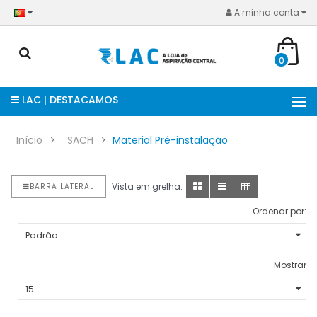
A minha conta
0
LAC | DESTACAMOS
Início
SACH
Material Pré-instalação
Vista em grelha:
BARRA LATERAL
Ordenar por:
Mostrar