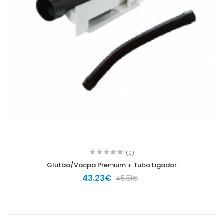
(0)
Glutão/Vacpa Premium + Tubo Ligador
43.23€
45.51€