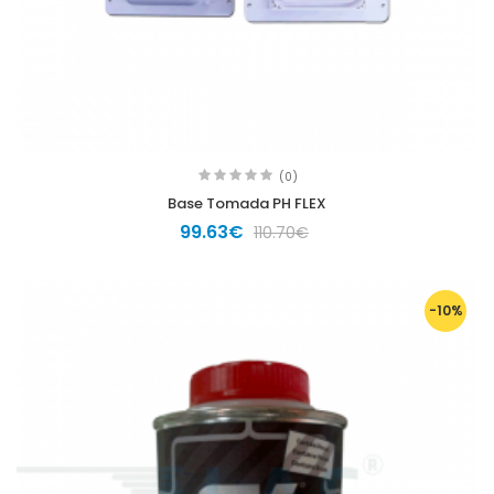
(0)
Base Tomada PH FLEX
99.63€
110.70€
-10%