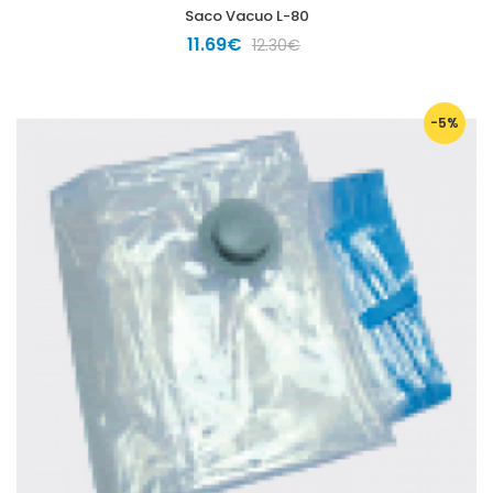
Saco Vacuo L-80
11.69€
12.30€
-5%