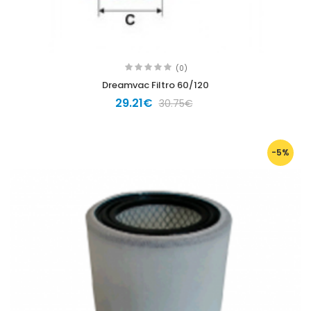
(0)
Dreamvac Filtro 60/120
29.21€
30.75€
-5%