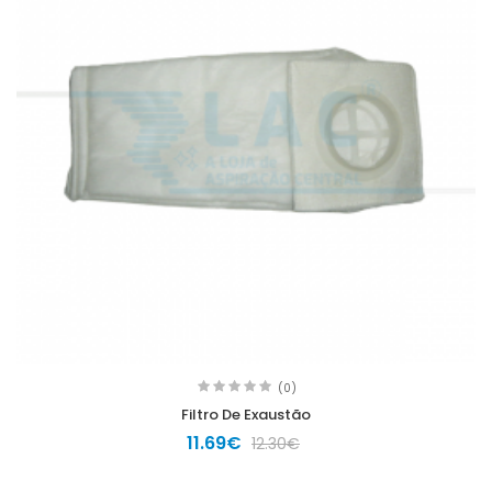
(0)
Filtro De Exaustão
11.69€
12.30€