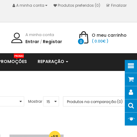
A minha conta
Produtos preferidos (0)
Finalizar
A minha conta
O meu carrinho
Entrar
Registar
( 0.00€ )
/
0
PROMOÇÕES
REPARAÇÃO
Mostrar
Produtos na comparação (0)
-5%