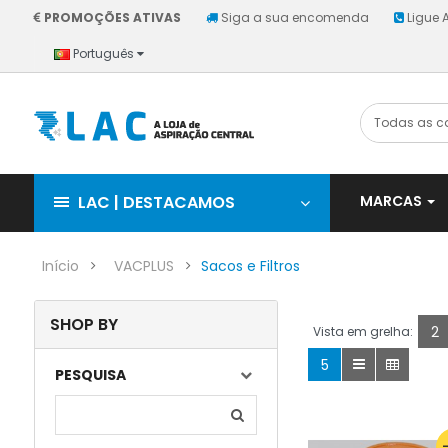
PROMOÇÕES ATIVAS
Siga a sua encomenda
Ligue 
Português
LAC | DESTACAMOS
MARCAS
Início
VACPLUS
Sacos e Filtros
SHOP BY
2
Vista em grelha:
5
PESQUISA