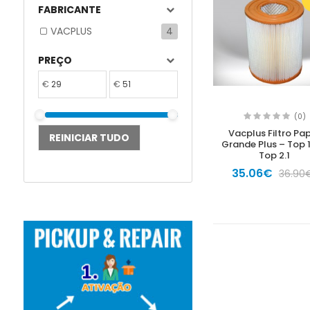
FABRICANTE
VACPLUS
4
PREÇO
€
€
(0)
Vacplus Filtro Pa
REINICIAR TUDO
Grande Plus – Top 1
Top 2.1
35.06€
36.90