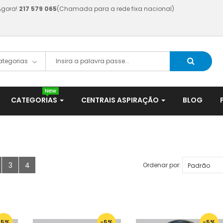
Agora!
217 579 065
(Chamada para a rede fixa nacional)
VACPLUS
CATEGORIAS
CENTRAIS ASPIRAÇÃO
BLOG
3
4
Ordenar por:
-5%
-5%
-5%