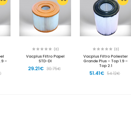
(0)
(0)
pel
Vacplus Filtro Papel
Vacplus Filtro Poliester
.9 –
STD-DI
Grande Plus – Top 1.9 –
Top 2.1
29.21€
30.75€
51.41€
€
54.12€