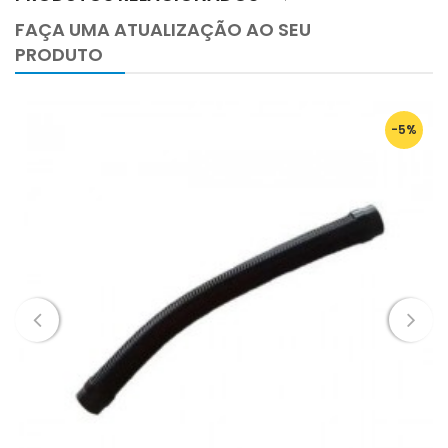
Saco - Bolsa - Bag -
Sim
FAÇA UMA ATUALIZAÇÃO AO SEU
Wi-Fi Module (opc.) -
Não
PRODUTO
Ecrã - Led/Lcd -
Não
Entrada de Ar - Direita/Esquerda -
D
-5%
Nº Tomadas - Tomas - Inlets
-
17/25